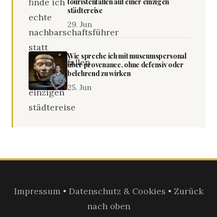
touristenfallen auf einer einzigen
städtereise
29. Jun
Wie spreche ich mit museumspersonal
über provenance, ohne defensiv oder
belehrend zu wirken
25. Jun
Impressum
•
Datenschutz & Cookies
•
Zurück
nach oben