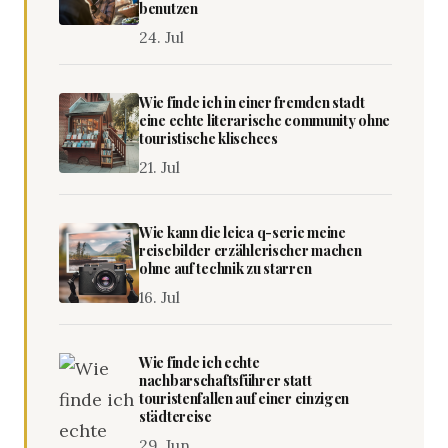
benutzen
24. Jul
Wie finde ich in einer fremden stadt
eine echte literarische community ohne
touristische klischees
21. Jul
Wie kann die leica q-serie meine
reisebilder erzählerischer machen
ohne auf technik zu starren
16. Jul
Wie finde ich echte
nachbarschaftsführer statt
touristenfallen auf einer einzigen
städtereise
29. Jun