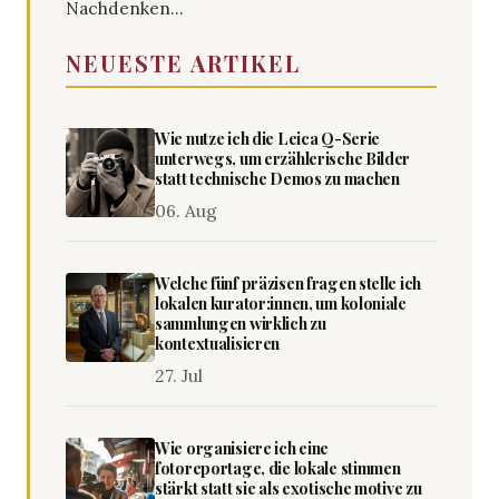
Nachdenken...
NEUESTE ARTIKEL
Wie nutze ich die Leica Q-Serie
unterwegs, um erzählerische Bilder
statt technische Demos zu machen
06. Aug
Welche fünf präzisen fragen stelle ich
lokalen kurator:innen, um koloniale
sammlungen wirklich zu
kontextualisieren
27. Jul
Wie organisiere ich eine
fotoreportage, die lokale stimmen
stärkt statt sie als exotische motive zu