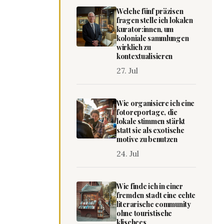
Welche fünf präzisen
fragen stelle ich lokalen
kurator:innen, um
koloniale sammlungen
wirklich zu
kontextualisieren
27. Jul
Wie organisiere ich eine
fotoreportage, die
lokale stimmen stärkt
statt sie als exotische
motive zu benutzen
24. Jul
Wie finde ich in einer
fremden stadt eine echte
literarische community
ohne touristische
klischees