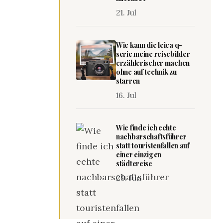
21. Jul
Wie kann die leica q-
serie meine reisebilder
erzählerischer machen
ohne auf technik zu
starren
16. Jul
Wie finde ich echte
nachbarschaftsführer
statt touristenfallen auf
einer einzigen
städtereise
29. Jun