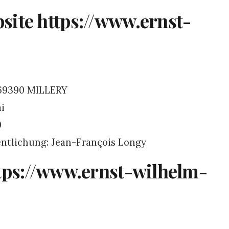
site https://www.ernst-
 69390 MILLERY
ai
0
fentlichung: Jean-François Longy
ttps://www.ernst-wilhelm-