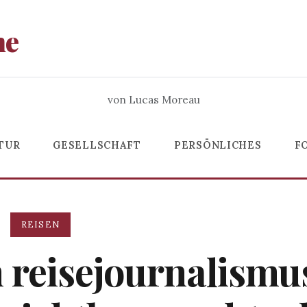
he
von Lucas Moreau
TUR
GESELLSCHAFT
PERSÖNLICHES
F
REISEN
 reisejournalismu