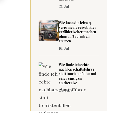
21. Jul
Wie kann die leica q-
serie meine reisebilder
erzählerischer machen
ohne auf technik zu
starren
e
16. Jul
Wie finde ich echte
nachbarschaftsführer
statt touristenfallen auf
einer einzigen
städtereise
29. Jun