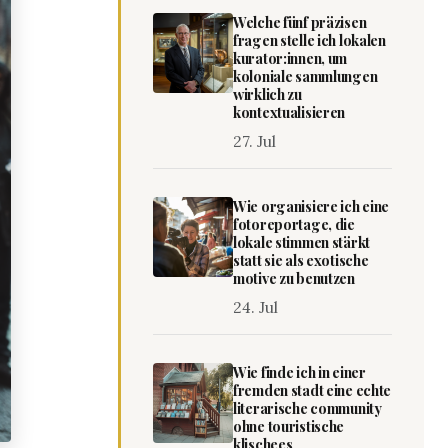
Welche fünf präzisen
fragen stelle ich lokalen
kurator:innen, um
koloniale sammlungen
wirklich zu
kontextualisieren
27. Jul
Wie organisiere ich eine
fotoreportage, die
lokale stimmen stärkt
statt sie als exotische
motive zu benutzen
24. Jul
Wie finde ich in einer
fremden stadt eine echte
literarische community
ohne touristische
klischees