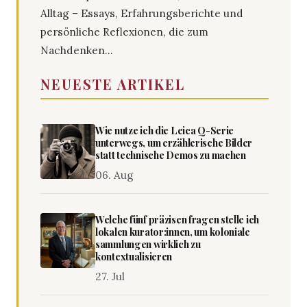
Alltag – Essays, Erfahrungsberichte und
persönliche Reflexionen, die zum
Nachdenken...
NEUESTE ARTIKEL
Wie nutze ich die Leica Q-Serie
unterwegs, um erzählerische Bilder
statt technische Demos zu machen
06. Aug
Welche fünf präzisen fragen stelle ich
lokalen kurator:innen, um koloniale
sammlungen wirklich zu
kontextualisieren
27. Jul