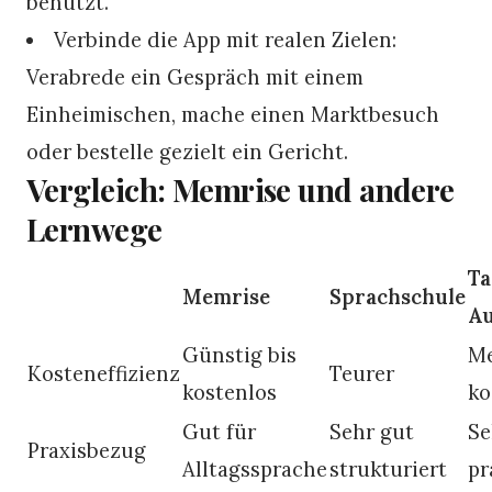
benutzt.
Verbinde die App mit realen Zielen:
Verabrede ein Gespräch mit einem
Einheimischen, mache einen Marktbesuch
oder bestelle gezielt ein Gericht.
Vergleich: Memrise und andere
Lernwege
T
Memrise
Sprachschule
Au
Günstig bis
Me
Kosteneffizienz
Teurer
kostenlos
ko
Gut für
Sehr gut
Se
Praxisbezug
Alltagssprache
strukturiert
pr