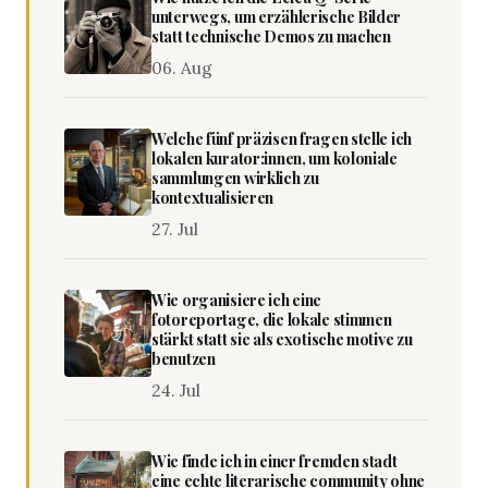
unterwegs, um erzählerische Bilder
statt technische Demos zu machen
06. Aug
Welche fünf präzisen fragen stelle ich
lokalen kurator:innen, um koloniale
sammlungen wirklich zu
kontextualisieren
27. Jul
Wie organisiere ich eine
fotoreportage, die lokale stimmen
stärkt statt sie als exotische motive zu
benutzen
24. Jul
Wie finde ich in einer fremden stadt
eine echte literarische community ohne